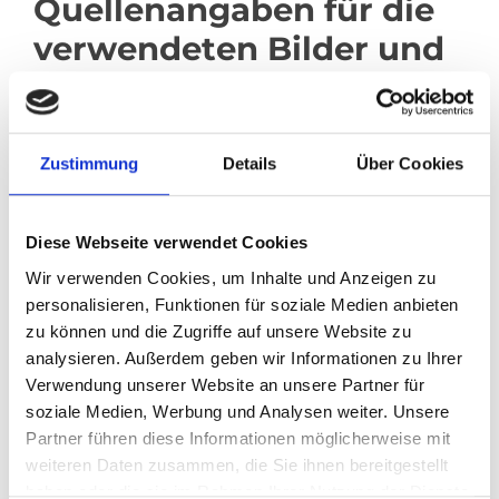
Quellenangaben für die
verwendeten Bilder und
Grafiken:
http://unsplash.com
Anna Feininger
Zustimmung
Details
Über Cookies
Haftungsausschluss
(Disclaimer)
Diese Webseite verwendet Cookies
Wir verwenden Cookies, um Inhalte und Anzeigen zu
Haftung für Inhalte
personalisieren, Funktionen für soziale Medien anbieten
zu können und die Zugriffe auf unsere Website zu
Als Diensteanbieter sind wir gemäß § 7 Abs.1 TMG für
analysieren. Außerdem geben wir Informationen zu Ihrer
eigene Inhalte auf diesen Seiten nach den allgemeinen
Gesetzen verantwortlich. Nach §§ 8 bis 10 TMG sind wir
Verwendung unserer Website an unsere Partner für
als Diensteanbieter jedoch nicht verpflichtet,
soziale Medien, Werbung und Analysen weiter. Unsere
übermittelte oder gespeicherte fremde Informationen zu
Partner führen diese Informationen möglicherweise mit
überwachen oder nach Umständen zu forschen, die auf
weiteren Daten zusammen, die Sie ihnen bereitgestellt
eine rechtswidrige Tätigkeit hinweisen. Verpflichtungen
haben oder die sie im Rahmen Ihrer Nutzung der Dienste
zur Entfernung oder Sperrung der Nutzung von