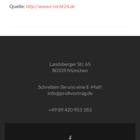
Quelle:
http://www.e-recht24.de
Landsberger Str. 65
80339 München
Schreiben Sie uns eine E-Mail!
info@profivortrag.de
+49 89 420 953 183
Facebook-