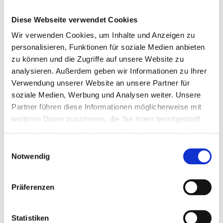
Diese Webseite verwendet Cookies
Wir verwenden Cookies, um Inhalte und Anzeigen zu
personalisieren, Funktionen für soziale Medien anbieten
zu können und die Zugriffe auf unsere Website zu
analysieren. Außerdem geben wir Informationen zu Ihrer
Verwendung unserer Website an unsere Partner für
Was für eine Rede!
soziale Medien, Werbung und Analysen weiter. Unsere
Wir machen Sie fit,
Partner führen diese Informationen möglicherweise mit
weiteren Daten zusammen, die Sie ihnen bereitgestellt
dass Ihre Rede für die Zuhörer ein
Genuss
haben oder die sie im Rahmen Ihrer Nutzung der Dienste
ist,
gesammelt haben.
dass sie dem Anlass entsprechend
gewürzt
Einwilligungsauswahl
ist und
Notwendig
dass sie Ihnen
locker
von den Lippen geht.
Präferenzen
ERFAHREN SIE MEHR!
Statistiken