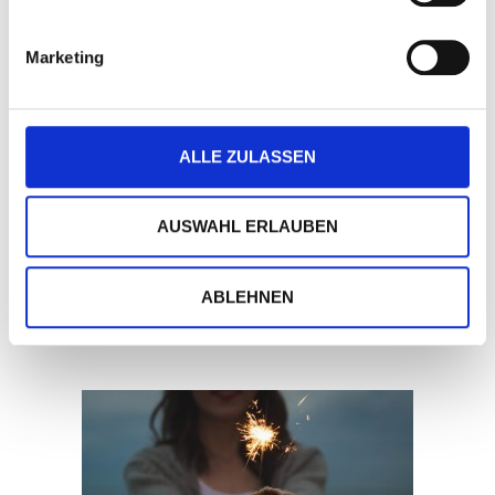
Marketing
Gestatten, ich bin Ihr Mentor!
Wir machen Sie fit,
ALLE ZULASSEN
dass die
Rollen
zwischen Mentor und
Mentee klar sind,
AUSWAHL ERLAUBEN
dass Sie als Mentor Ihr Wissen gut
weitergeben
können,
dass Sie als Mentee von den Erfahrungen
ABLEHNEN
profitieren
werden.