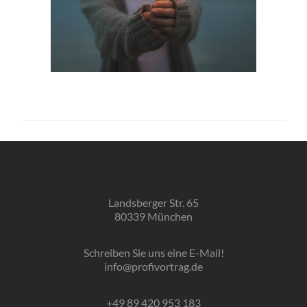
Landsberger Str. 65
80339 München
Schreiben Sie uns eine E-Mail!
info@profivortrag.de
+49 89 420 953 183