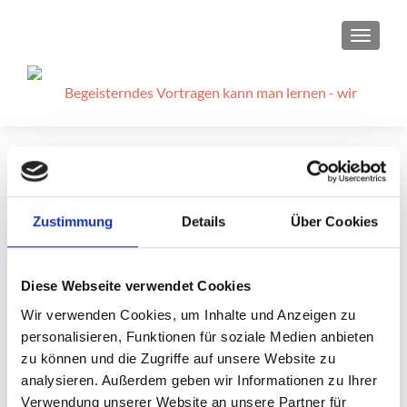
SCHAL
Schlagwort:
Zone
Zustimmung
Details
Über Cookies
Diese Webseite verwendet Cookies
Wir verwenden Cookies, um Inhalte und Anzeigen zu
Zielspiel – Mitgliedergewinnung
personalisieren, Funktionen für soziale Medien anbieten
Veröffentlicht am
21. Januar 2017
zu können und die Zugriffe auf unsere Website zu
analysieren. Außerdem geben wir Informationen zu Ihrer
Ein Club findet neue Mitglieder, wenn die aktuellen sich
über neue freuen und wenn er für Neumitglieder
Verwendung unserer Website an unsere Partner für